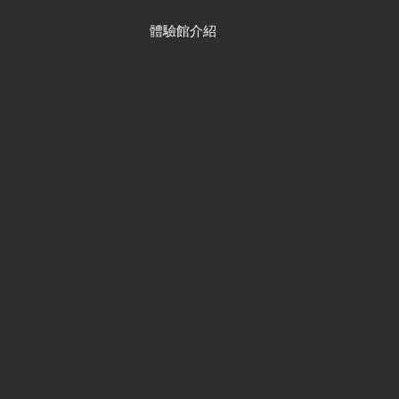
體驗館介紹
籃球