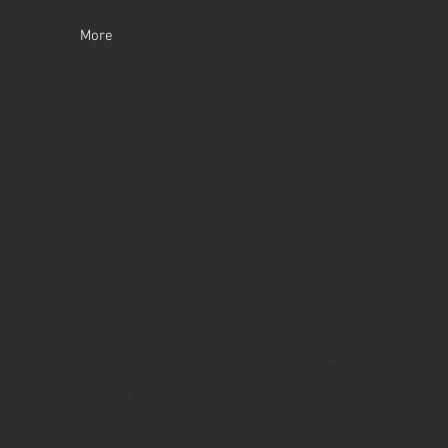
More
新北中信特攻籃球比賽 外場特別活
動