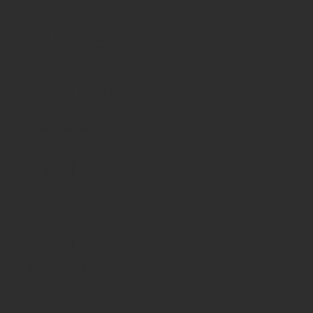
比賽卡丁車活
外包外場訂製服務
現場活動實照
日期
2023/4/22~2023/4/23
地點
新莊體育館